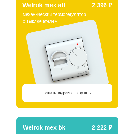
Welrok mex atl
2 396 ₽
механический терморегулятор
c выключателем
Узнать подробнее и купить
Welrok mex bk
2 222 ₽