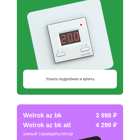
Узнать подробнее и купить
Welrok az bk
3 998 ₽
Welrok az bk atl
4 299 ₽
умный терморегулятор