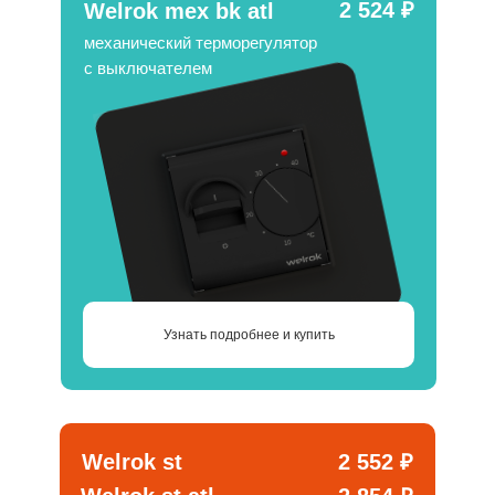
2 524 ₽
Welrok mex bk atl
механический терморегулятор
c выключателем
Узнать подробнее и купить
Welrok st
2 552 ₽