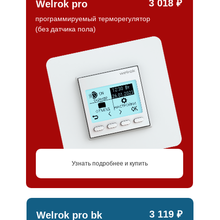
3 018 ₽
Welrok pro
программируемый терморегулятор
(без датчика пола)
Узнать подробнее и купить
3 119 ₽
Welrok pro bk