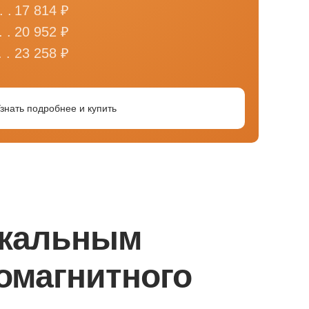
. .
17 814 ₽
 .
20 952 ₽
 .
23 258 ₽
знать подробнее и купить
окальным
ромагнитного