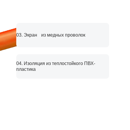
03. Экран из медных проволок
03. Экран из медных проволок
04. Изоляция из теплостойкого ПВХ-
04. Изоляция из теплостойкого ПВХ-
пластика
пластика