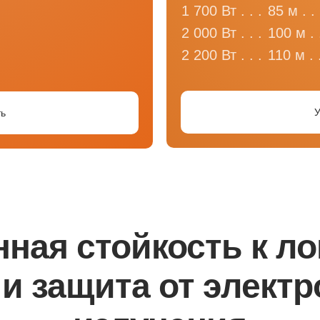
1 700 Вт . . .
85 м . . 
2 000 Вт . . .
100 м . .
2 200 Вт . . .
110 м . .
У
ть
нная стойкость к л
и защита от элект