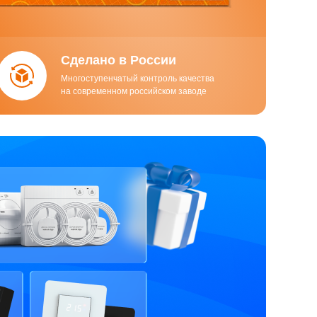
Cделано в России
Многоступенчатый контроль качества
на современном российском заводе