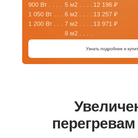
900 Вт . . . .
5 м2 . . . .
12 196 ₽
1 050 Вт . . .
6 м2 . . . .
13 257 ₽
1 200 Вт . . .
7 м2 . . . .
13 971 ₽
8 м2 . . . .
Узнать подробнее и купи
Увеличе
перегревам 