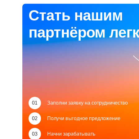
Стать нашим
партнёром лег
01
Заполни заявку на сотрудничество
02
Получи выгодное предложение
03
Начни зарабатывать