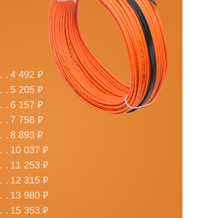
. .
4 492 ₽
. .
5 205 ₽
. .
6 157 ₽
. .
7 758 ₽
. .
8 893 ₽
. .
10 037 ₽
. .
11 253 ₽
. .
12 315 ₽
. .
13 980 ₽
. .
15 353 ₽