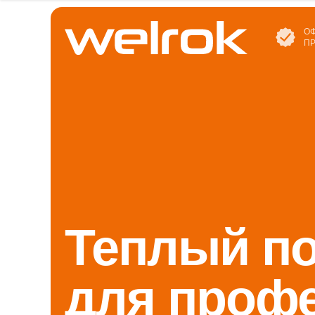
О
П
Теплый п
для проф