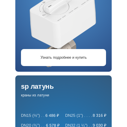
Узнать подробнее и купить
sp латунь
краны из латуни
6 486 ₽
DN15 (½") . .
DN25 (1") . . . .
8 316 ₽
6 578 ₽
DN20 (¾") . .
DN32 (1 ¼") . .
9 030 ₽