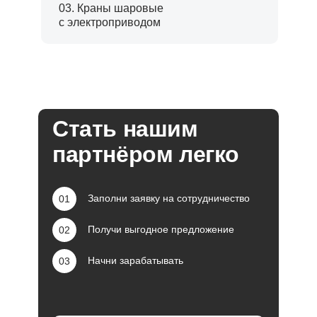
03. Краны шаровые
03. Краны шаровые
с электроприводом
с электроприводом
Стать нашим
партнёром легко
Заполни заявку на сотрудничество
01
Получи выгодное предложение
02
Начни зарабатывать
03