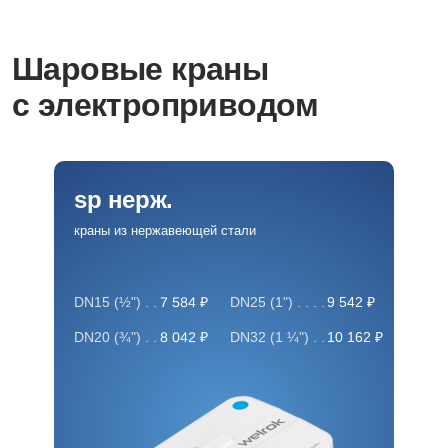
Шаровые краны
с электроприводом
sp нерж.
краны из нержавеющей стали
7 584 ₽
DN15 (½") . .
DN25 (1") . . . .
9 542 ₽
8 042 ₽
DN20 (¾") . .
DN32 (1 ¼") . .
10 162 ₽