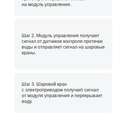
на модуль управления.
на модуль управления.
Шаг 2. Модуль управления получает
Шаг 2. Модуль управления получает
сигнал от датчиков контроля протечки
сигнал от датчиков контроля протечки
воды и отправляет сигнал на шаровые
воды и отправляет сигнал на шаровые
краны.
краны.
Шаг 3. Шаровой кран
Шаг 3. Шаровой кран
с электроприводом получает сигнал
с электроприводом получает сигнал
от модуля управления и перекрывает
от модуля управления и перекрывает
воду.
воду.