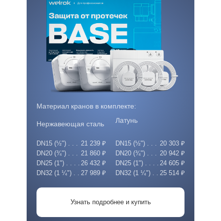
Материал кранов в комплекте:
Латунь
Нержавеющая сталь
DN15 (½") . . .
21 239 ₽
DN15 (½") . . .
20 303 ₽
DN20 (¾") . . .
21 860 ₽
DN20 (¾") . . .
20 942 ₽
DN25 (1") . . . .
26 432 ₽
DN25 (1") . . . .
24 605 ₽
DN32 (1 ¼") . .
27 989 ₽
DN32 (1 ¼") . .
25 514 ₽
Узнать подробнее и купить