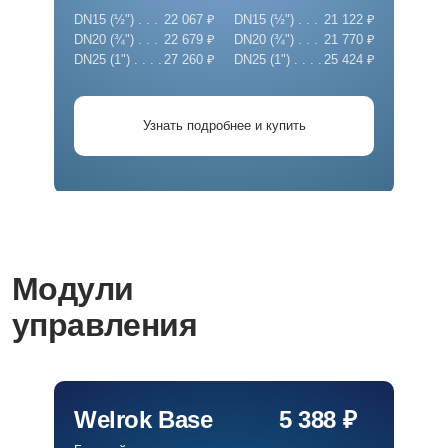
DN15 (½") . . .
22 067 ₽
DN15 (½") . . .
21 122 ₽
DN20 (¾") . . .
22 679 ₽
DN20 (¾") . . .
21 770 ₽
DN25 (1") . . . .
27 260 ₽
DN25 (1") . . . .
25 424 ₽
Узнать подробнее и купить
Модули
управления
Welrok Base
5 388 ₽