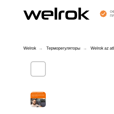
О
П
Welrok
→
Терморегуляторы
→
Welrok az atl