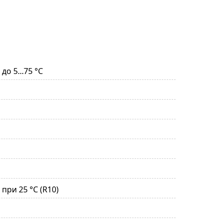
до 5...75 °С
м
при 25 °С (R10)