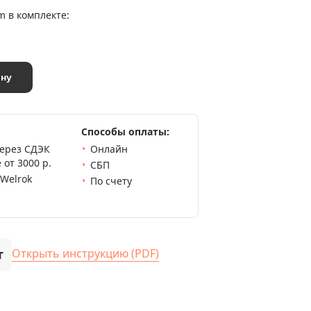
m в комплекте:
ину
Способы оплаты:
через СДЭК
Онлайн
 от 3000 р.
СБП
 Welrok
По счету
т
Открыть инструкцию (PDF)