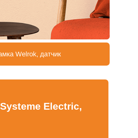
амка Welrok, датчик
 Systeme Electric,