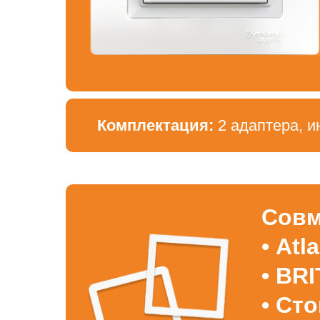
Комплектация:
2 адаптера, и
Совм
• Atl
• BRI
• Ст