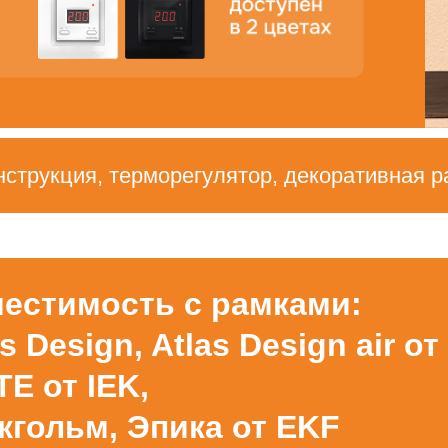
нструкция, терморегулятор, декоративная р
естимость с рамками:
as Design, Atlas Design air от
TE от IEK,
окгольм, Эпика от EKF