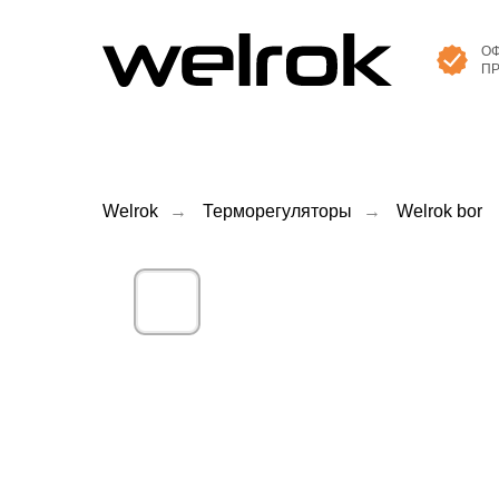
О
П
Welrok
→
Терморегуляторы
→
Welrok bor