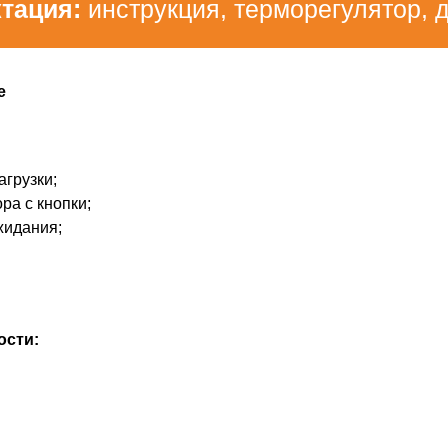
тация:
инструкция, терморегулятор, 
е
грузки;
ра с кнопки;
жидания;
ости: