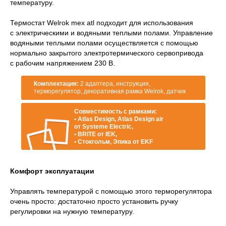
температуру.
Термостат Welrok mex atl подходит для использования
с электрическими и водяными теплыми полами. Управление
водяными теплыми полами осуществляется с помощью
нормально закрытого электротермического сервопривода
с рабочим напряжением 230 В.
Комплектация:
2 адаптера, инструкция,
терморегулятор, декоративная рамка Welrok, датчик
Совместимость с рамками:
• Atlas Design, Atlas Design air
от Systeme Electric,
• BRITE от IEK,
• Стокгольм, Эпика от EKF
Комфорт эксплуатации
Управлять температурой с помощью этого терморегулятора
очень просто: достаточно просто установить ручку
регулировки на нужную температуру.