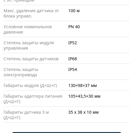
Макс. удаление датчика от
100 м
блока управл.
Условное номинальное
PN 40
давление
Степень защиты модуля
IP52
управления
Степень защиты датчиков
IP68
Степень защиты
IP54
электропривода
Габариты модуля (Д×Ш×Г)
130×98×37 мм
Габариты адаптера питания
105×43,5×30 мм
(Д×Ш×Г)
Габариты датчика 3 м
35 х 38 х 10 мм
(Д×Ш×Г)