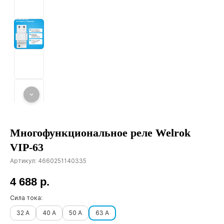
Многофункциональное реле Welrok
VIP-63
Артикул:
4660251140335
4 688
р.
Сила тока:
32 А
40 А
50 А
63 А