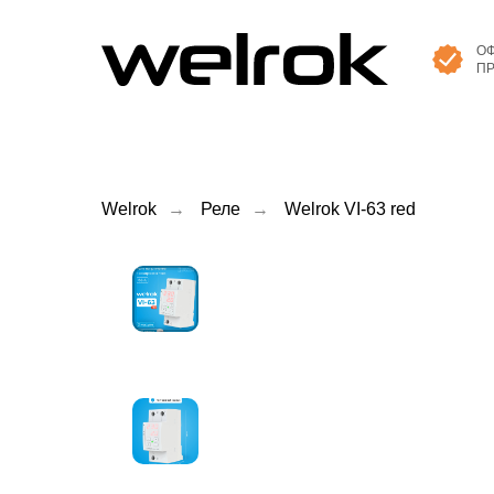
О
П
Welrok
→
Реле
→
Welrok VI-63 red