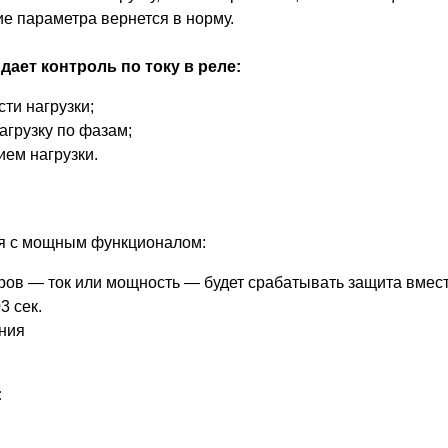
ие параметра вернется в норму.
ает контроль по току в реле:
ти нагрузки;
грузку по фазам;
ием нагрузки.
уля с мощным функционалом:
тров — ток или мощность — будет срабатывать защита вмес
3 сек.
ния
: