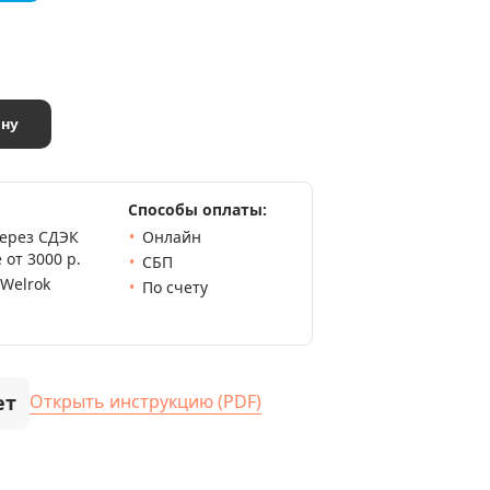
ину
Способы оплаты:
через СДЭК
Онлайн
 от 3000 р.
СБП
 Welrok
По счету
ет
Открыть инструкцию (PDF)