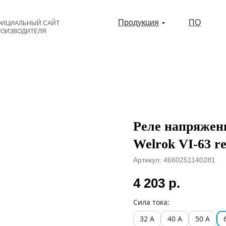
Продукция
ПО
ФИЦИАЛЬНЫЙ САЙТ
РОИЗВОДИТЕЛЯ
Реле напряжен
Welrok VI-63 r
Артикул:
4660251140281
4 203
р.
Сила тока:
32 А
40 А
50 А