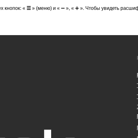
х кнопок: «
☰
» (меню) и « ➖ », « ➕ ». Чтобы увидеть расш