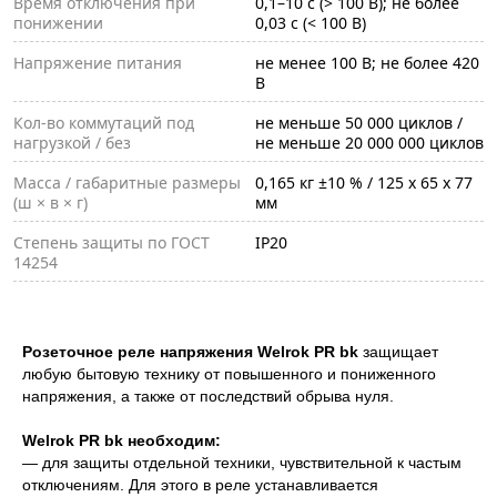
Время отключения при
0,1–10 c (> 100 В); не более
понижении
0,03 с (< 100 В)
Напряжение питания
не менее 100 В; не более 420
В
Кол-во коммутаций под
не меньше 50 000 циклов /
нагрузкой / без
не меньше 20 000 000 циклов
Масса / габаритные размеры
0,165 кг ±10 % / 125 х 65 х 77
(ш × в × г)
мм
Степень защиты по ГОСТ
IP20
14254
Розеточное реле напряжения Welrok PR bk
защищает
любую бытовую технику от повышенного и пониженного
напряжения, а также от последствий обрыва нуля.
Welrok PR bk необходим:
— для защиты отдельной техники, чувствительной к частым
отключениям. Для этого в реле устанавливается