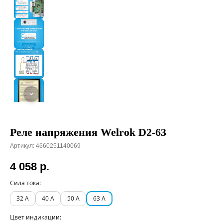
Реле напряжения Welrok D2-63
Артикул:
4660251140069
4 058
р.
Сила тока:
32 А
40 А
50 А
63 А
Цвет индикации: