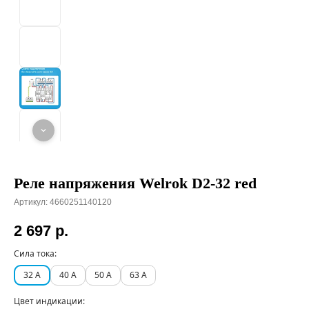
Реле напряжения Welrok D2-32 red
Артикул:
4660251140120
2 697
р.
Сила тока:
32 А
40 А
50 А
63 А
Цвет индикации: