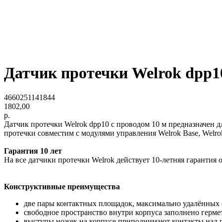
Датчик протечки Welrok dpp1
4660251141844
1802,00
р.
Датчик протечки Welrok dpp10 с проводом 10 м предназначен д
протечки совместим с модулями управления Welrok Base, Welro
Гарантия 10 лет
На все датчики протечки Welrok действует 10-летняя гарантия 
Конструктивные преимущества
две пары контактных площадок, максимально удалённых 
свободное пространство внутри корпуса заполнено герм
выступы ножек на корпусе приподнимают контакты над 