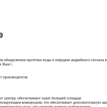
0
ля обнаружения протечки воды и передачи аварийного сигнала в
k Base+.
от производителя.
от центра, обеспечивают охват большей площади
етизирующим компаундом, что обеспечивает дополнительную за
поверхностью пола, что снижает ложные срабатывания